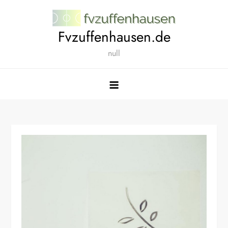
Skip
to
Fvzuffenhausen.de
content
null