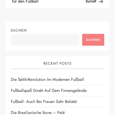
e
für den Fußball
Ballett
i
t
SUCHEN
r
SUCHEN
a
g
RECENT POSTS
s
Die Taktik-Revolution Im Modernen Fußball
n
Fußballspaß Direkt Auf Dem Firmengelände
a
Fußball: Auch Bei Frauen Sehr Beliebt
v
Die Brasilianische Ikone – Pelé