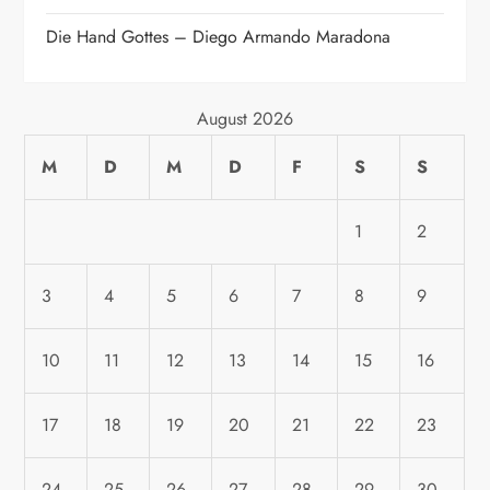
i
Die Hand Gottes – Diego Armando Maradona
g
a
August 2026
M
D
M
D
F
S
S
t
i
1
2
o
3
4
5
6
7
8
9
n
10
11
12
13
14
15
16
17
18
19
20
21
22
23
24
25
26
27
28
29
30