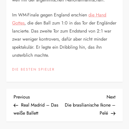
Im WM-Finale gegen England erschien
die Hand
Gottes
, die den Ball zum 1:0 in das Tor der Engländer
lancierte. Das zweite Tor zum Endstand von 2:1 war
zwar weniger kontrovers, dafür aber nicht minder
spektakulär. Er legte ein Dribbling hin, das ihn
unsterblich machte.
DIE BESTEN SPIELER
B
Previous
Next
Previous
Next
Post
Post
Real Madrid – Das
Die brasilianische Ikone –
e
weiße Ballett
Pelé
i