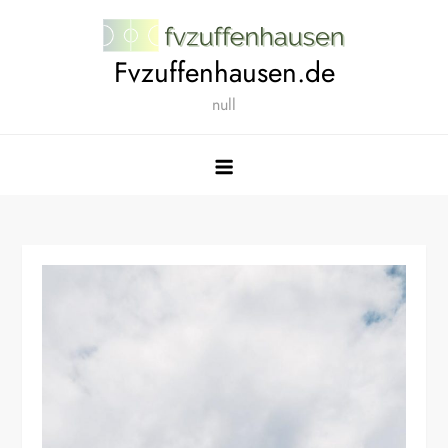
Skip
to
Fvzuffenhausen.de
content
null