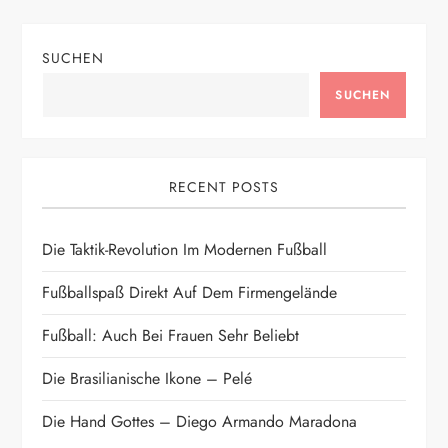
t
SUCHEN
r
SUCHEN
a
g
RECENT POSTS
s
Die Taktik-Revolution Im Modernen Fußball
n
Fußballspaß Direkt Auf Dem Firmengelände
a
Fußball: Auch Bei Frauen Sehr Beliebt
v
Die Brasilianische Ikone – Pelé
i
Die Hand Gottes – Diego Armando Maradona