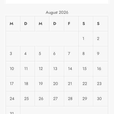
g
a
August 2026
M
D
M
D
F
S
S
t
i
1
2
o
3
4
5
6
7
8
9
n
10
11
12
13
14
15
16
17
18
19
20
21
22
23
24
25
26
27
28
29
30
31