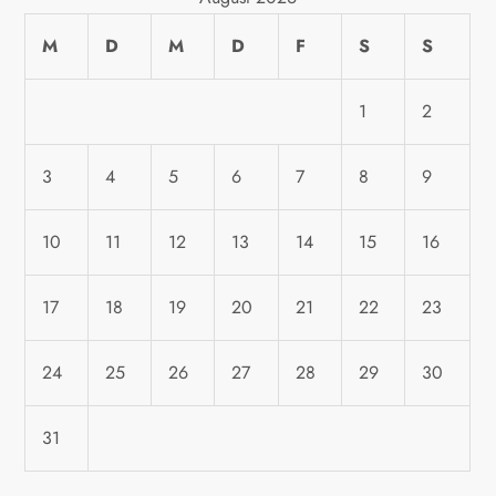
a
M
D
M
D
F
S
S
t
i
1
2
o
3
4
5
6
7
8
9
n
10
11
12
13
14
15
16
17
18
19
20
21
22
23
24
25
26
27
28
29
30
31