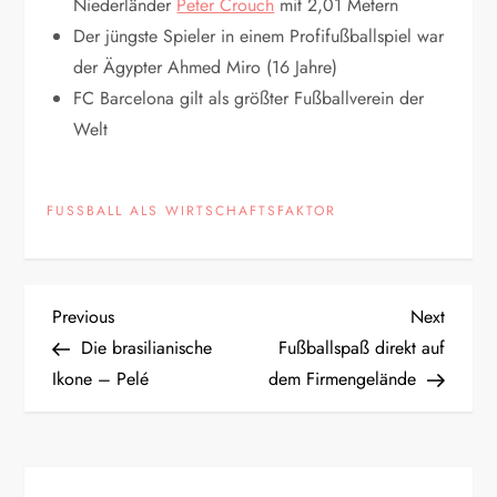
Niederländer
Peter Crouch
mit 2,01 Metern
Der jüngste Spieler in einem Profifußballspiel war
der Ägypter Ahmed Miro (16 Jahre)
FC Barcelona gilt als größter Fußballverein der
Welt
FUSSBALL ALS WIRTSCHAFTSFAKTOR
B
Previous
Next
Previous
Next
Post
Post
Die brasilianische
Fußballspaß direkt auf
e
Ikone – Pelé
dem Firmengelände
i
t