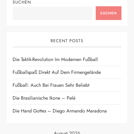
SUCHEN
r
SUCHEN
a
g
RECENT POSTS
s
Die Taktik-Revolution Im Modernen Fußball
n
Fußballspaß Direkt Auf Dem Firmengelände
a
Fußball: Auch Bei Frauen Sehr Beliebt
v
Die Brasilianische Ikone – Pelé
i
Die Hand Gottes – Diego Armando Maradona
g
August 2026