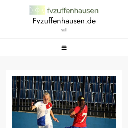
Skip
to
Fvzuffenhausen.de
content
null