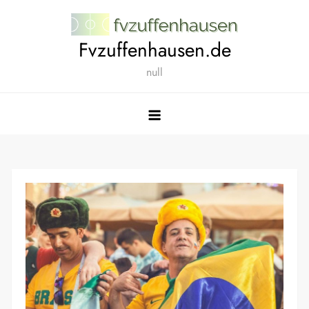
Skip
to
Fvzuffenhausen.de
content
null